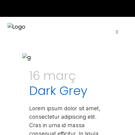
ACTUALITAT
·
CONTACTE
·
TARIFES
·
COL·LABORA
16 març
Dark Grey
Lorem ipsum dolor sit amet,
consectetur adipiscing elit.
Cras in urna id massa
consequat efficitur. In ligula