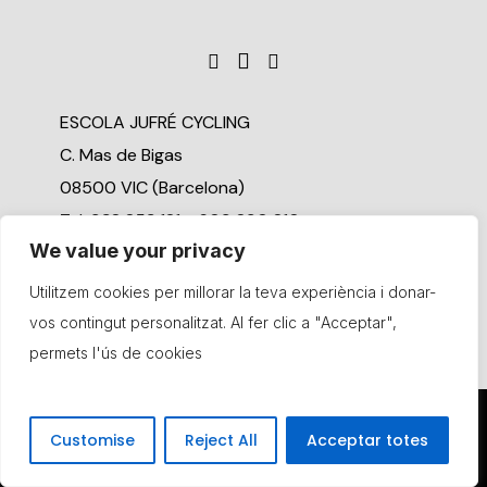
ESCOLA JUFRÉ CYCLING
C. Mas de Bigas
08500 VIC (Barcelona)
Tel. 938 853 121 - 609 890 810
We value your privacy
Compromís social
Utilitzem cookies per millorar la teva experiència i donar-
Canal de denúncia
vos contingut personalitzat. Al fer clic a "Acceptar",
permets l'ús de cookies
© Copyright Jufré Cycling. Tots els drets reservats
Customise
Reject All
Acceptar totes
Política de privacitat
Política de cookies
Avís legal