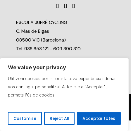
ESCOLA JUFRÉ CYCLING
C. Mas de Bigas
08500 VIC (Barcelona)
Tel. 938 853 121 - 609 890 810
Compromís social
We value your privacy
Canal de denúncia
Utilitzem cookies per millorar la teva experiència i donar-
vos contingut personalitzat. Al fer clic a "Acceptar",
permets l'ús de cookies
© Copyright Jufré Cycling. Tots els drets reservats
Política de privacitat
Política de cookies
Avís legal
Customise
Reject All
Acceptar totes