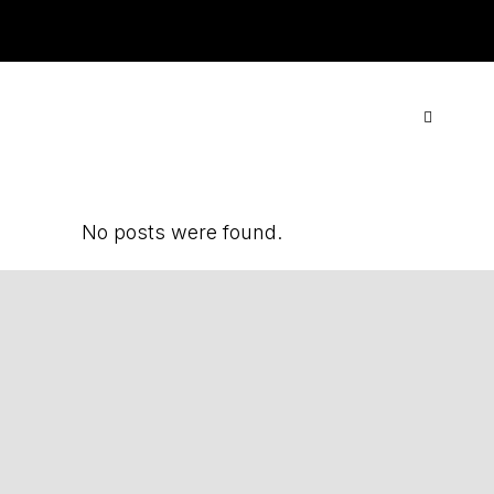
ACTUALITAT
·
CONTACTE
·
TARIFES
·
COL·LABORA
No posts were found.