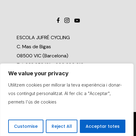
ESCOLA JUFRÉ CYCLING
C. Mas de Bigas
08500 VIC (Barcelona)
Tel. 938 853 121 - 609 890 810
We value your privacy
Compromís social
Utilitzem cookies per millorar la teva experiència i donar-
Canal de denúncia
vos contingut personalitzat. Al fer clic a "Acceptar",
permets l'ús de cookies
© Copyright Jufré Cycling. Tots els drets reservats
Customise
Reject All
Acceptar totes
Política de privacitat
Política de cookies
Avís legal