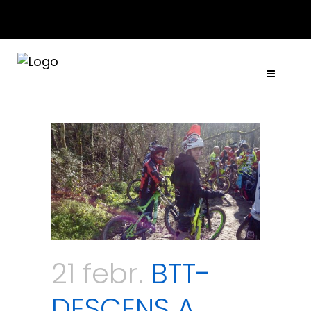
ACTUALITAT
·
CONTACTE
·
TARIFES
·
COL·LABORA
21 febr.
BTT-
DESCENS A