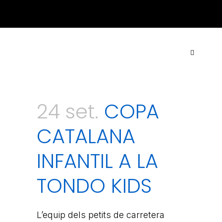
ACTUALITAT
·
CONTACTE
·
TARIFES
·
COL·LABORA
24 set.
COPA
CATALANA
INFANTIL A LA
TONDO KIDS
L’equip dels petits de carretera