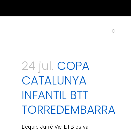
ACTUALITAT
·
CONTACTE
·
TARIFES
·
COL·LABORA
24 jul.
COPA
CATALUNYA
INFANTIL BTT
TORREDEMBARRA
L’equip Jufré Vic-ETB es va