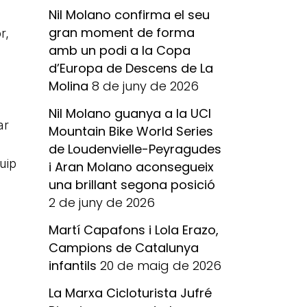
Nil Molano confirma el seu
gran moment de forma
r,
amb un podi a la Copa
d’Europa de Descens de La
Molina
8 de juny de 2026
Nil Molano guanya a la UCI
ar
Mountain Bike World Series
de Loudenvielle-Peyragudes
uip
i Aran Molano aconsegueix
.
una brillant segona posició
2 de juny de 2026
Martí Capafons i Lola Erazo,
Campions de Catalunya
infantils
20 de maig de 2026
La Marxa Cicloturista Jufré