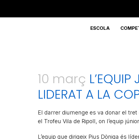
ESCOLA
COMPET
10 març
L’EQUIP
LIDERAT A LA CO
El darrer diumenge es va donar el tret
el Trofeu Vila de Ripoll, on l’equip júnio
L’equip que dirigeix Pius Dòniga és lí