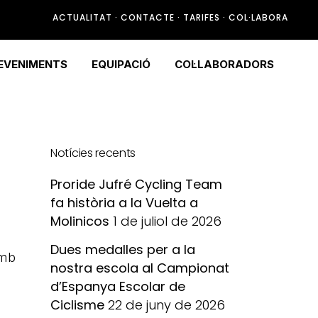
ACTUALITAT
·
CONTACTE
·
TARIFES
·
COL·LABORA
EVENIMENTS
EQUIPACIÓ
COL·LABORADORS
Notícies recents
Proride Jufré Cycling Team
fa història a la Vuelta a
Molinicos
1 de juliol de 2026
Dues medalles per a la
amb
nostra escola al Campionat
d’Espanya Escolar de
Ciclisme
22 de juny de 2026