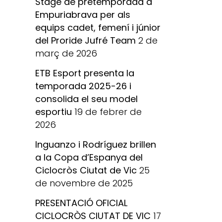
Stage de pretemporada a
Empuriabrava per als
equips cadet, femení i júnior
del Proride Jufré Team
2 de
març de 2026
ETB Esport presenta la
temporada 2025-26 i
consolida el seu model
esportiu
19 de febrer de
2026
Inguanzo i Rodríguez brillen
a la Copa d’Espanya del
Ciclocròs Ciutat de Vic
25
de novembre de 2025
PRESENTACIÓ OFICIAL
CICLOCRÒS CIUTAT DE VIC
17