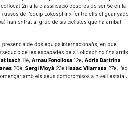
col·locat 2n a la classificació després de ser 5è en la
s russos de l’equip Lokosphinx (entre ells el guanyado
) han entrat al grup de sis ciclistes que ha arribat
b presència de dos equips internacionañs, en qu
è
rsecució de les escapades dels Lokosphinx fins arrib
at Isach
11è,
Arnau Fonollosa
12è,
Adrià Bartrina
ianes
20è,
Sergi Moyà
23è i
Isaac Vilarrasa
27è, l’eq
començar amb els seus compromisos a nivell estatal