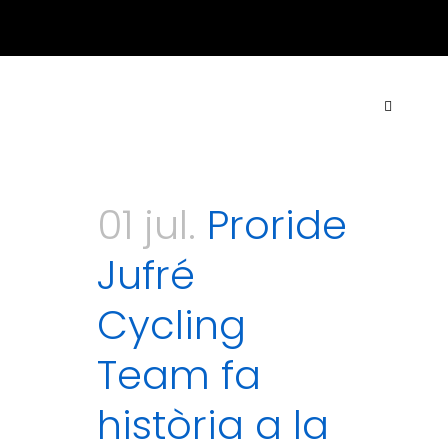
ACTUALITAT
·
CONTACTE
·
TARIFES
·
COL·LABORA
01 jul.
Proride
Jufré
Cycling
Team fa
història a la