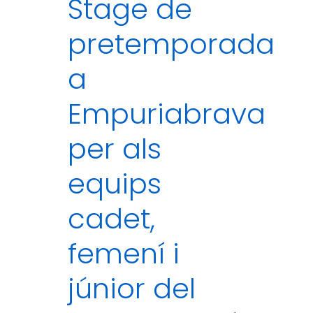
Stage de
pretemporada
a
Empuriabrava
per als
equips
cadet,
femení i
júnior del